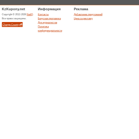
Магазины на W
Wildbe
7 акт
Коллекци
обуви, а
Информац
размеров