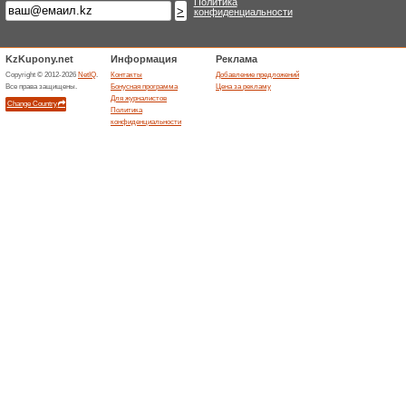
Распр
Marwin.kz
60% Раб
В интерн
участвуе
(
Больше
Все ак
Marwin.kz