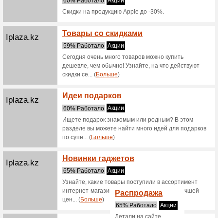
Мы реко
Вы може
этой пло
получ... (
Скидк
Satelonline.kz
телеф
62% Раб
Скидки н