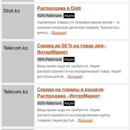
Скидк
Satelonline.kz
61% Раб
Скидки н
При п
Satelonline.kz
подар
64% Раб
Зарядно