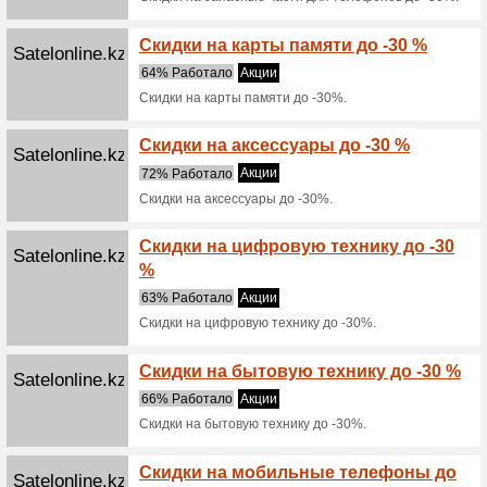
Breezy.kz
До 1.
бонус
Мы реко
Совершит
кэшбэка 
заказа, а 
Aliexpress.com