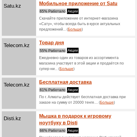
Распр
Satelonline.kz
до 50
62% Раб
Распрода
Apple 
Satelonline.kz