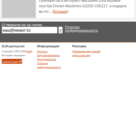
60% Раб
Скидки н
Товар
Iplaza.kz
59% Раб
Сегодня 
дешевле,
скидки се.