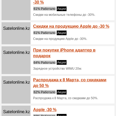
Беспла
Мы реко
Aliexpre
доставки
конкретно
Aliexpress.com
Бонус
больш