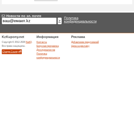
Новое предложени
Заглавие
*
:
Магазин
*
:
Категории:
Тип
*
:
Целевой URL
*
:
Действует до:
Описание
*
: