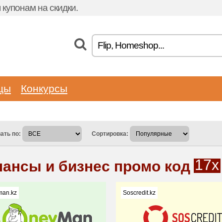
купонам на скидки.
цы
Конкурсы
ать по:
Сортировка:
17x
ансы и бизнес промо код
an.kz
Soscredit.kz