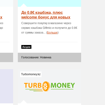
До 0.8€ кэшбэка, плюс
ых
welcome бонус для новых
пользователей
рез
Совершите покупку в магазине через
 до
сервис кэшбэка Giftmio и получите до 0.8€
от суммы заказа... (
Больше
)
Акции
Голосование: Новинка
Turbomoney.kz