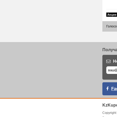
Акции
Голосо
Получа
Н
Fa
KzKupo
Copyrigh