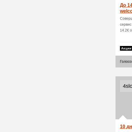
До 1
welc
поль
Соверш
сервис
14.2€ о
Акции
Голосо
4sl
10 д