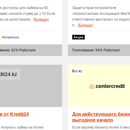
я доступны для займов на 60
Защита прав потребителя
Также снизили ставку до 1 %! Если
«Казахстанская Ассоциация ФинТ
ы не регистриров... (
Больше
)
ответственно выступает за защит
п... (
Больше
)
Актуально
Акции
вание: 61% Работало
Голосование: 54% Работало
Bcc.kz
dit24.kz
и от Kredit24
Для действующего бизн
выгодное начало
сотрудничества
 получать займы на более
Если вашему бизнесу более 6 мес