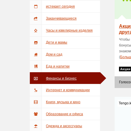
истекает сегодня
Заканчивающиеся
Акци
предложения
Часы и ювелирные изделия
друг
Чтобы 
Дети и мамы
бонусы
знаком
Дом и сад
(
Боль
Еда и напитки
Акции
Финансы и бизнес
Голосо
Интернет и коммуникации
Книги, музыка и кино
Tengo.
Образование и офиса
Одежда и аксессуары