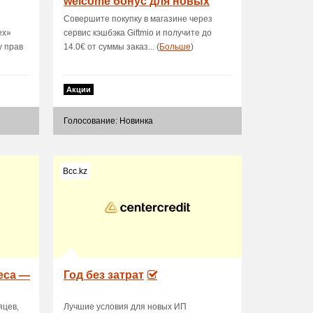
welcome бонус для новых
пользователей
Совершите покупку в магазине через
ех»
сервис кэшбэка Giftmio и получите до
у прав
14.0€ от суммы заказ... (
Больше
)
Акции
Голосование: Новинка
Bcc.kz
еса —
Год без затрат
яцев,
Лучшие условия для новых ИП