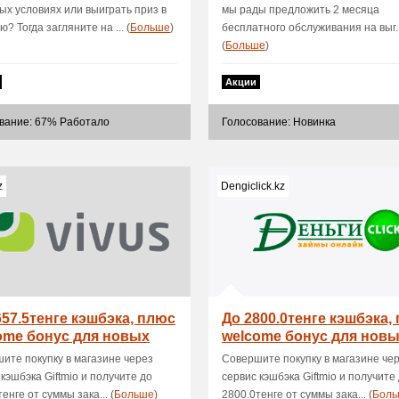
ых условиях или выиграть приз в
мы рады предложить 2 месяца
? Тогда загляните на ... (
Больше
)
бесплатного обслуживания на выг..
(
Больше
)
Акции
вание: 67% Работало
Голосование: Новинка
z
Dengiclick.kz
657.5тенге кэшбэка, плюс
До 2800.0тенге кэшбэка,
ome бонус для новых
welcome бонус для нов
зователей
пользователей
ите покупку в магазине через
Совершите покупку в магазине че
 кэшбэка Giftmio и получите до
сервис кэшбэка Giftmio и получите
енге от суммы зака... (
Больше
)
2800.0тенге от суммы зака... (
Боль