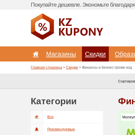
Покупайте дешевле. Экономьте благодаря 
Магазины
Скидки
Образ
Главная страница
>
Скидки
> Финансы и бизнес промо код
Сортиров
Категории
Фин
Все
Moneym
Рекомендуемые