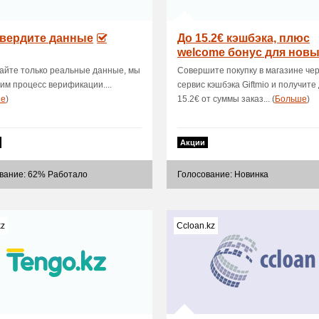
вердите данные
До 15.2€ кэшбэка, плюс
welcome бонус для нов
пользователей
айте только реальные данные, мы
Совершите покупку в магазине че
им процесс верификации....
сервис кэшбэка Giftmio и получите
ше
)
15.2€ от суммы заказ... (
Больше
)
Акции
вание: 62% Работало
Голосование: Новинка
kz
Ccloan.kz