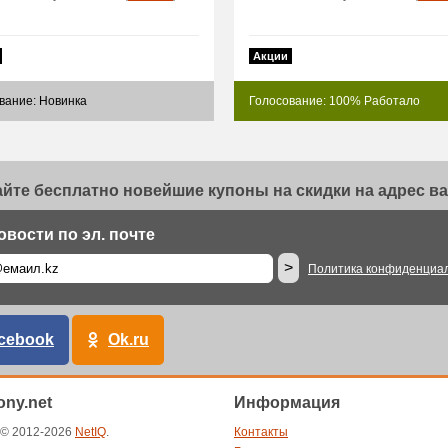
Акции
вание: Новинка
Голосование: 100% Работало
йте бесплатно новейшие купоны на скидки на адрес ва
овости по эл. почте
>
Политика конфиденциа
cebook
Ok.ru
ny.net
Информация
t © 2012-2026
NetIQ
.
Контакты