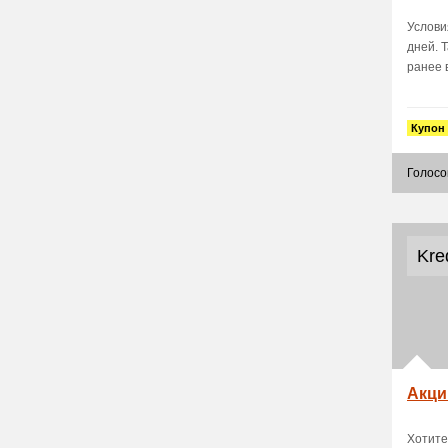
Услови
дней. 
ранее в
Купон
Голосо
Kre
Акци
Хотите