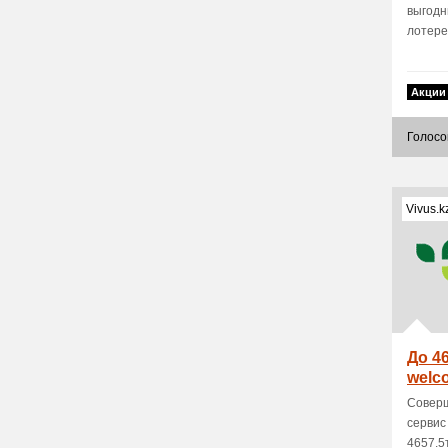
выгодн
лотерею
Акции
Голосо
Vivus.k
До 4
welc
поль
Соверш
сервис
4657.5т