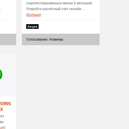
(зарегистрированных менее 6 месяцев).
.
Откройте расчётный счёт онлайн ...
(
Больше
)
Акции
Голосование: Новинка
 плюс
ых
рез
 до
ше
)