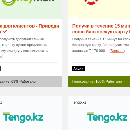
я для клиентов - Приведи
Получи в течение 15 мин
а
свою банковскую карту
получить дополнительные
Получи в течение 15 минут на сво
, клиенту нужно предложить
банковскую карту. Без поручителя 
ому или другу воспользоватьс...
залога до ₸ 170 000.... (
Больше
)
ше
)
Акции
вание: 69% Работало
Голосование: 100% Работало
kz
Tengo.kz