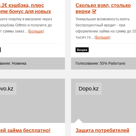
4.2€ кэшбэка, плюс
Сколько взял, столько
ome бонус для новых
верни
зователей
ите покупку в магазине через
Уникальная возможность взять
 кэшбэка Giftmio и получите до
беспроцентный кредит - при
т суммы заказ... (
Больше
)
оформлении займа на сумму до 1
тысяч те... (
Больше
)
Акции
вание: Новинка
Голосование: 55% Работало
ovo.kz
Dopo.kz
ней займа бесплатно!
Защита потребителей