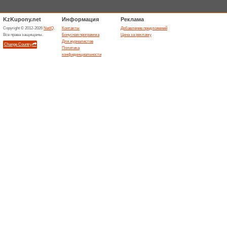
Сортировать по:
Интернет и коммун
Подде
Ps.kz
плана
59% Раб
Мы первы
провайде