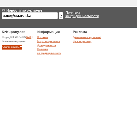
Новое предложение
Заглавие
*
:
Категории:
Тип
*
:
Целевой URL
*
:
Действует до:
Описание
*
: