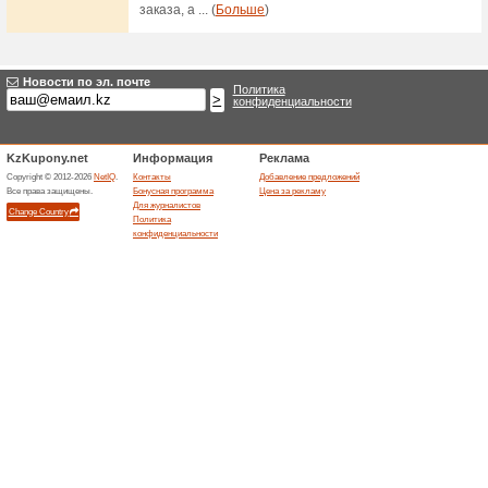
Акции интернет-маг
60% Работало
Акции
На этой страничке публикую
Распродажа в Disti
62% Работало
Акции
Уценённые товары по супер
десятков товаров. Торопитес