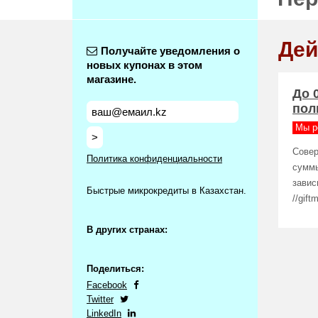
Дей
Получайте уведомления о
новых купонах в этом
магазине.
До 
пол
Мы р
>
Совер
Политика конфиденциальности
суммы
завис
Быстрые микрокредиты в Казахстан.
//gift
В других странах:
Поделиться:
Facebook
Twitter
LinkedIn