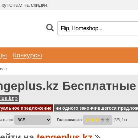
купонам на скидки.
цы
Конкурсы
s.kz
ngeplus.kz Бесплатные
lus.kz
туальное предложение
ни одного закончившегося предло
ать по:
Голосование:
(3/5, 1x)
ейти на
tengeplus.kz