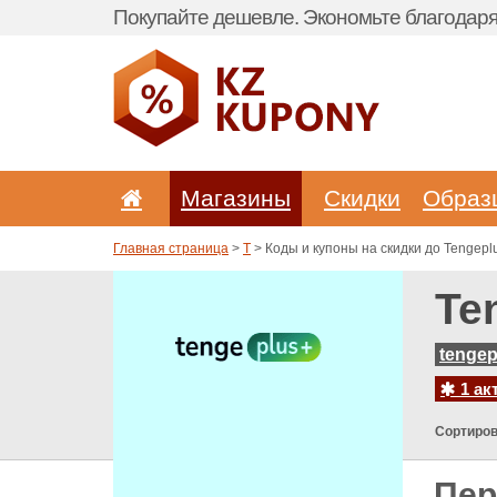
Покупайте дешевле. Экономьте благодаря 
Магазины
Скидки
Образ
Главная страница
>
T
> Коды и купоны на скидки до Tengeplu
Te
tengep
1 ак
Сортиров
Пер