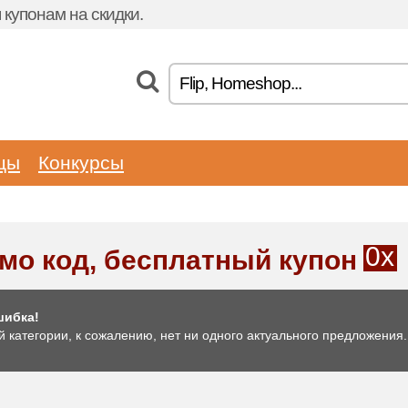
купонам на скидки.
цы
Конкурсы
0x
мо код, бесплатный купон
ибка!
й категории, к сожалению, нет ни одного актуального предложения.