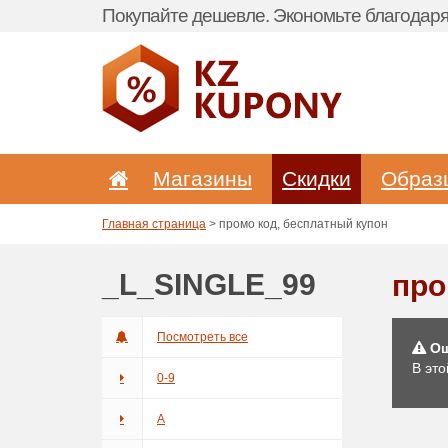
Покупайте дешевле. Экономьте благодаря 
Магазины
Скидки
Образ
Главная страница
> промо код, бесплатный купон
_L_SINGLE_99
про
Посмотреть все
Ош
В это
0-9
A