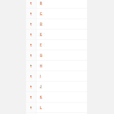
B
C
D
E
F
G
H
I
J
K
L