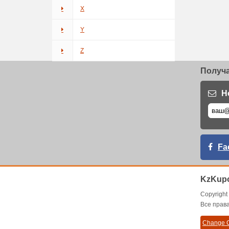
X
Y
Z
Получа
Н
Fa
KzKupo
Copyrigh
Все прав
Change C