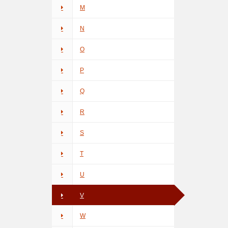
M
N
O
P
Q
R
S
T
U
V
W